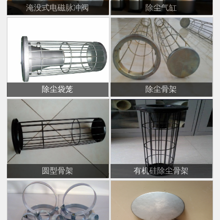
淹没式电磁脉冲阀
除尘气缸
除尘袋笼
除尘骨架
圆型骨架
有机硅除尘骨架