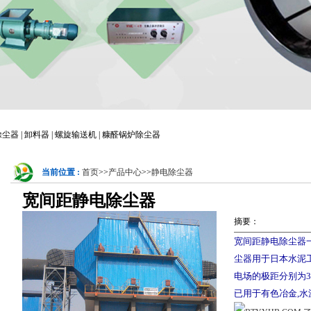
器 | 卸料器 | 螺旋输送机 | 糠醛锅炉除尘器
当前位置 :
首页
>>
产品中心
>>
静电除尘器
宽间距静电除尘器
摘要：
宽间距静电除尘器一
尘器用于日本水泥
电场的极距分别为300
已用于有色冶金,水