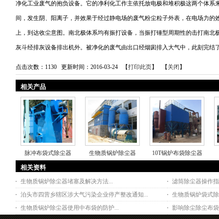
净化工业废气的抱负设备。它的净利化工作主依托放电极和堆积极这两个体系
间，发生阴、阳离子，并效果于经过静电场的废气粉尘粒子外表，在电场力的
上，到达收尘意图。南北极体系均有振打设备，当振打锤型周期性的击打南北
灰斗经排灰设备排出机外。被净化的废气由出口经烟囱排入大气中，此刻完结
点击次数：
1130
更新时间：2016-03-24 【
打印此页
】 【
关闭
】
相关产品
脉冲布袋式除尘器
生物质锅炉除尘器
10T锅炉布袋除尘器
相关资料
生物质锅炉除尘器堵塞及解决方法...
滤筒除尘器操作指南
泊头市四营乡辖区涉大气污染企业停产整改通知...
生物质锅炉袋式除尘
生物质锅炉除尘器使用中布袋的防护...
影响除尘除尘布袋寿