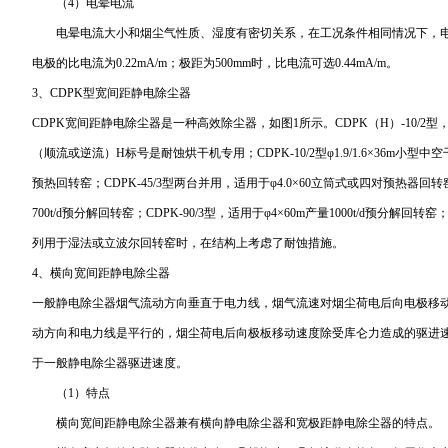
（4）电晕电流
电晕电流大小和烟尘气性质、湿度有密切关系，在工况条件相同情况下，电晕
电极的比电流为0.22mA/m；极距为500mm时，比电流可选0.44mA/m。
3、CDPK型宽间距静电除尘器
CDPK宽间距静电除尘器是一种高效除尘器，如图1所示。CDPK（H）-10/2型，适用
（顺流或逆流）H标号是耐蚀烘干机专用；CDPK-10/2型φ1.9/1.6×36m小型中空干
预热回转窑；CDPK-45/3型两台并用，适用于φ4.0×60立筒式或四对预热器回转窑；C
700t/d预分解回转窑；CDPK-90/3型，适用于φ4×60m产量1000t/d预分解回转
列用于湿法或立波尔回转窑时，在结构上考虑了耐蚀措施。
4、横向宽间距静电除尘器
一般静电除尘器烟气流动方向垂直于电力线，烟气流速对烟尘荷电后向电极移
动方向和电力线是平行的，烟尘荷电后向极板移动速度除受库仑力造成的驱进
于一般静电除尘器驱进速度。
（1）特点
横向宽间距静电除尘器兼有横向静电除尘器和宽极距静电除尘器的特点。