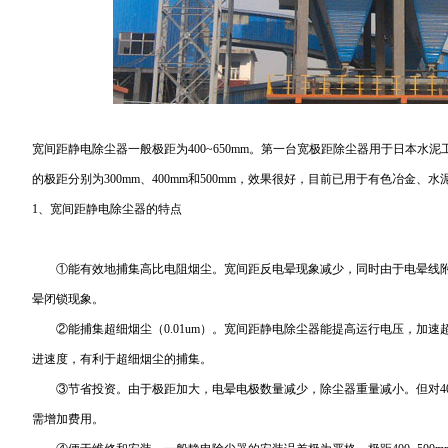
宽间距静电除尘器一般极距为400~650mm。第一台宽极距除尘器用于日本水
的极距分别为300mm、400mm和500mm，效果很好，目前已用于有色冶金、
1、宽间距静电除尘器的特点
①能有效地捕集高比电阻烟尘。宽间距反电晕现象减少，同时由于电晕线附
晕闭锁现象。
②能捕集超细烟尘（0.01um）。宽间距静电除尘器能提高运行电压，加速
进速度，有利于超细烟尘的捕集。
③节省投资。由于极距加大，电晕电极数量减少，除尘器重量减小。但对400
需增加费用。