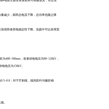
mm静电除尘器安装误差则可稍微放宽，而且宽
量减少，因而总电流下降，总功率也随之降
加强而使荷电稳定性下降。实践中可以采用宽
400~500mm，前者供电电压为90~120kV，
供电电压为150kV。
5~0.8；对于芒刺线，线间距约与极距相
此值。