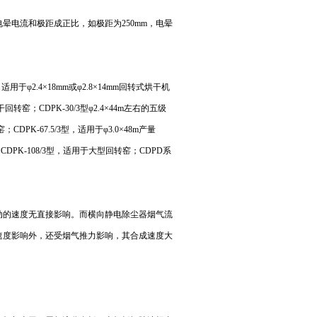
电流和极距成正比，如极距为250mm，电晕
于φ2.4×18mm或φ2.8×14mm回转式烘干机
回转窑；CDPK-30/3型φ2.4×44m左右的五级
DPK-67.5/3型，适用于φ3.0×48m产量
窑；CDPK-108/3型，适用于大型回转窑；CDPD系
动的速度无直接影响。而横向静电除尘器烟气流
速度影响外，还受烟气推力影响，其合成速度大