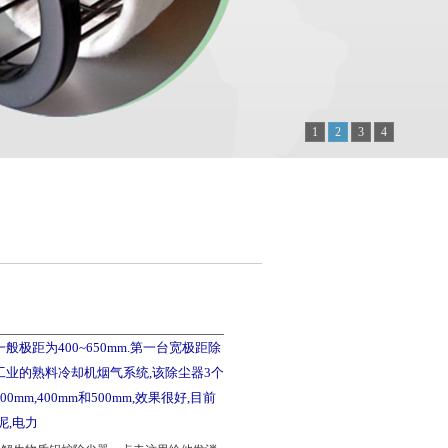
1
2
3
4
般极距为400~650mm.第一台宽极距除
工业的熟料冷却机烟气系统,该除尘器3个
mm,400mm和500mm,效果很好,目前
泥,电力