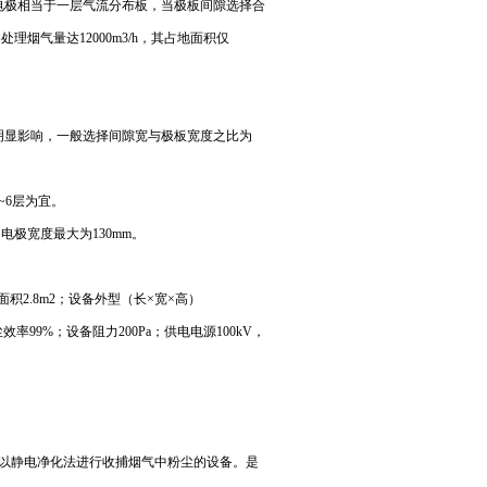
极相当于一层气流分布板，当极板间隙选择合
理烟气量达12000m3/h，其占地面积仅
显影响，一般选择间隙宽与极板宽度之比为
~6层为宜。
极宽度最大为130mm。
2.8m2；设备外型（长×宽×高）
尘效率99%；设备阻力200Pa；供电电源100kV，
以静电净化法进行收捕烟气中粉尘的设备。是