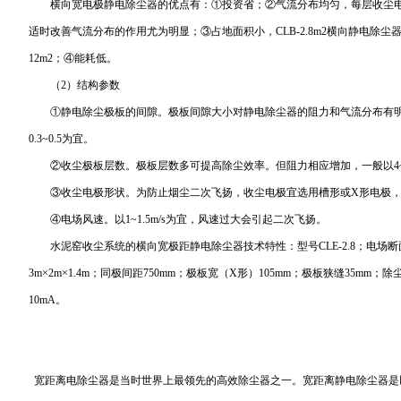
横向宽电极静电除尘器的优点有：①投资省；②气流分布均匀，每层收尘电
适时改善气流分布的作用尤为明显；③占地面积小，CLB-2.8m2横向静电除尘器处
12m2；④能耗低。
（2）结构参数
①静电除尘极板的间隙。极板间隙大小对静电除尘器的阻力和气流分布有明
0.3~0.5为宜。
②收尘极板层数。极板层数多可提高除尘效率。但阻力相应增加，一般以4
③收尘电极形状。为防止烟尘二次飞扬，收尘电极宜选用槽形或X形电极，电
④电场风速。以1~1.5m/s为宜，风速过大会引起二次飞扬。
水泥窑收尘系统的横向宽极距静电除尘器技术特性：型号CLE-2.8；电场断面积
3m×2m×1.4m；同极间距750mm；极板宽（X形）105mm；极板狭缝35mm；除
10mA。
宽距离电除尘器是当时世界上最领先的高效除尘器之一。宽距离静电除尘器是