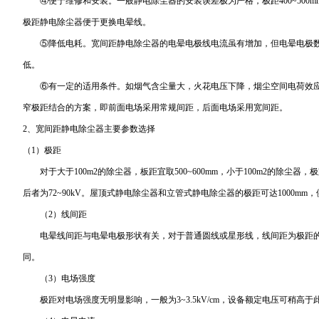
④便于维修和安装。一般静电除尘器的安装误差极为严格，极距400~500
极距静电除尘器便于更换电晕线。
⑤降低电耗。宽间距静电除尘器的电晕电极线电流虽有增加，但电晕电极数
低。
⑥有一定的适用条件。如烟气含尘量大，火花电压下降，烟尘空间电荷效应
窄极距结合的方案，即前面电场采用常规间距，后面电场采用宽间距。
2、宽间距静电除尘器主要参数选择
（1）极距
对于大于100m2的除尘器，板距宜取500~600mm，小于100m2的除尘器，极距为
后者为72~90kV。屋顶式静电除尘器和立管式静电除尘器的极距可达1000mm，
（2）线间距
电晕线间距与电晕电极形状有关，对于普通圆线或星形线，线间距为极距的0.
同。
（3）电场强度
极距对电场强度无明显影响，一般为3~3.5kV/cm，设备额定电压可稍高于