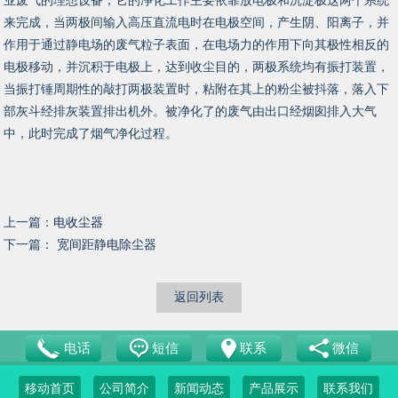
业废气的理想设备，它的净化工作主要依靠放电极和沉淀极这两个系统
来完成，当两极间输入高压直流电时在电极空间，产生阴、阳离子，并
作用于通过静电场的废气粒子表面，在电场力的作用下向其极性相反的
电极移动，并沉积于电极上，达到收尘目的，两极系统均有振打装置，
当振打锤周期性的敲打两极装置时，粘附在其上的粉尘被抖落，落入下
部灰斗经排灰装置排出机外。被净化了的废气由出口经烟囱排入大气
中，此时完成了烟气净化过程。
上一篇：
电收尘器
下一篇：
宽间距静电除尘器
返回列表
电话
短信
联系
微信
移动首页
公司简介
新闻动态
产品展示
联系我们