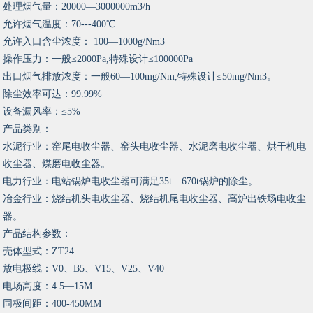
处理烟气量：20000—3000000m3/h
允许烟气温度：70---400℃
允许入口含尘浓度： 100—1000g/Nm3
操作压力：一般≤2000Pa,特殊设计≤100000Pa
出口烟气排放浓度：一般60—100mg/Nm,特殊设计≤50mg/Nm3。
除尘效率可达：99.99%
设备漏风率：≤5%
产品类别：
水泥行业：窑尾电收尘器、窑头电收尘器、水泥磨电收尘器、烘干机电
收尘器、煤磨电收尘器。
电力行业：电站锅炉电收尘器可满足35t—670t锅炉的除尘。
冶金行业：烧结机头电收尘器、烧结机尾电收尘器、高炉出铁场电收尘
器。
产品结构参数：
壳体型式：ZT24
放电极线：V0、B5、V15、V25、V40
电场高度：4.5—15M
同极间距：400-450MM