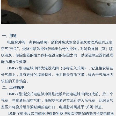
一、用途
电磁脉冲阀（亦称隔膜阀）是脉冲袋式除尘器清灰喷吹系统的压缩
空气“开关”。受脉冲喷吹控制仪输出信号的控制，对滤袋逐排（室）喷
吹清灰，使除尘器的阻力保持在设定的范围之内，以保证除尘器的处理
能力和收尘效率。
DMF-Y型电磁脉冲阀为淹没式阀（亦称嵌入式阀），它直接安装在
分气箱上，具有更好的流通特性。压力损失有所下降，适合于气源压力
较低的工作场合。
二、工作原理
DMF-Y型淹没式电磁脉冲阀是把膜片把电磁脉冲阀分成前、后二个
气室，当接通压缩空气时，压缩空气通过节流孔进入后气室，此时后气
室压力将膜片组件紧贴阀的输出口，电磁脉冲阀处于“关闭”状态。
DMF-Y型淹没式电磁脉冲阀是将脉冲喷吹控制仪的电信号使电磁脉