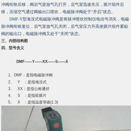
冲阀衔铁后移，阀后气室放气孔打开，后气室迅速失压，膜片组件后
移，压缩空气通过阀输出口喷吹，电磁脉冲阀处于“开启”状态。
DMF-Y型淹没式电磁脉冲阀是将脉冲喷吹控制仪电信号消失，电磁
脉冲阀衔铁复位，后气室放气孔关闭，后气室压力升高使膜片组件紧贴
阀的输出口，电磁脉冲阀又处于“关闭”状态。
三、内部结构图
四、型号含义
DMF——Y——XX——S——X
1、DMF：是指
电磁脉冲阀
2、 Y ：是指淹没式
3、 XX：是指公称通径
4、 S ：是指双膜片
5、 X ：是指温度等级(1.3)