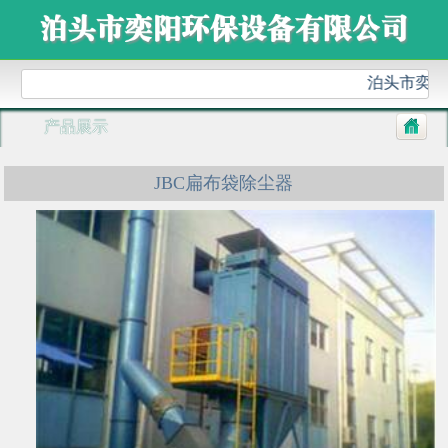
泊头市奕阳环
产品展示
JBC扁布袋除尘器